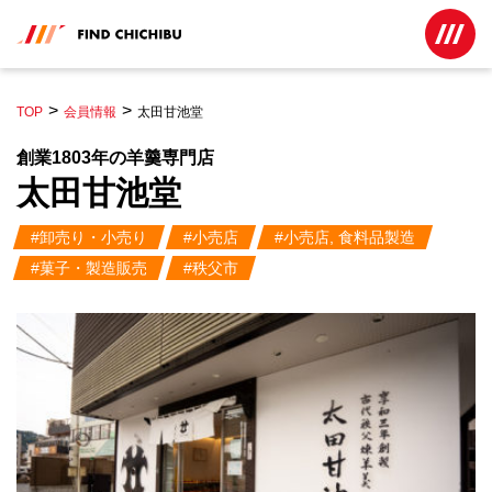
TOP
会員情報
太田甘池堂
創業1803年の羊羹専門店
太田甘池堂
#卸売り・小売り
#小売店
#小売店, 食料品製造
#菓子・製造販売
#秩父市