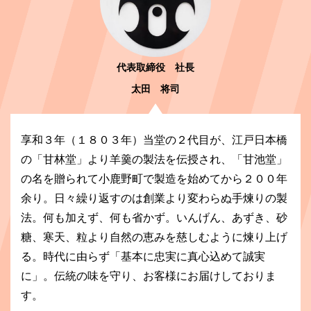
代表取締役 社長
太田 将司
享和３年（１８０３年）当堂の２代目が、江戸日本橋
の「甘林堂」より羊羹の製法を伝授され、「甘池堂」
の名を贈られて小鹿野町で製造を始めてから２００年
余り。日々繰り返すのは創業より変わらぬ手煉りの製
法。何も加えず、何も省かず。いんげん、あずき、砂
糖、寒天、粒より自然の恵みを慈しむように煉り上げ
る。時代に由らず「基本に忠実に真心込めて誠実
に」。伝統の味を守り、お客様にお届けしておりま
す。