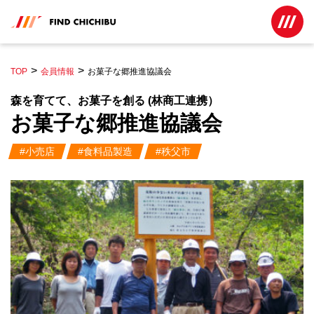
TOP
会員情報
お菓子な郷推進協議会
森を育てて、お菓子を創る (林商工連携）
お菓子な郷推進協議会
#小売店
#食料品製造
#秩父市